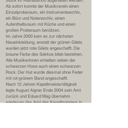
Stock im Rathaushof) abgehalten werden.
Ab sofort konnte der Musikverein einen
Einzelproberaum, ein Instrumentearchiv,
ein Büro und Notenarchiv, einen
Aufenthaltsraum mit Küche und einen
großen Proberaum benützen.
Im Jahre 2000 kam es zur nächsten
Neueinkleidung, anstatt der grünen Gilets
wurden jetzt rote Gilets angeschafft. Die
braune Farbe des Sakkos blieb bestehen.
Alle Musikerinnen erhielten neben der
schwarzen Hose auch einen schwarzen
Rock. Der Hut wurde diesmal ohne Feder
mit rot-grünem Band angeschafft.
Nach 12 Jahren Kapellmeistertätigkeit
legte August Aigner Ende 2004 sein Amt
zurück und Eduard Wag übernahm
wiederum das Amt des Kapellmeisters in
Windischgarsten.
Im Jahre 1999 wurde eine Jugendkapelle
erneut gegründet (JUMUKAP) die vorerst
von Trinkl Christian geleitet wurde und von