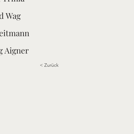
d Wag
Reitmann
g Aigner
< Zurück