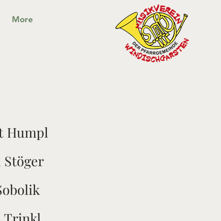
More
t Humpl
 Stöger
Sobolik
 Trinkl