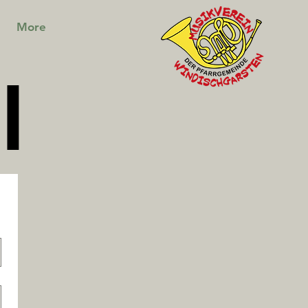
More
I
I